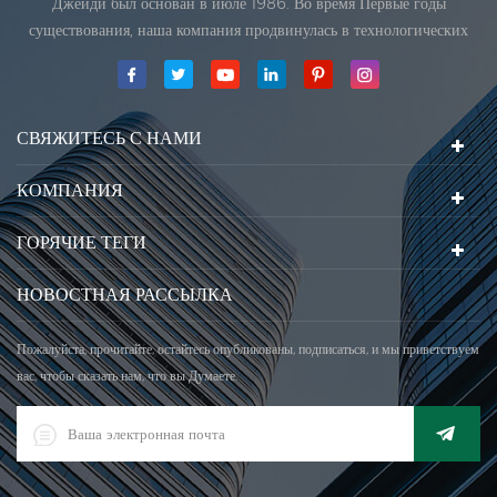
Джейди был основан в июле 1986. Во время Первые годы
существования, наша компания продвинулась в технологических
инновациях и разработка бизнеса план. В 1998 году наша компания
достигла главной цели качества, когда Первый из наших продуктов
получил одобрение Международной ор
СВЯЖИТЕСЬ С НАМИ
КОМПАНИЯ
ГОРЯЧИЕ ТЕГИ
НОВОСТНАЯ РАССЫЛКА
Пожалуйста, прочитайте, остайтесь опубликованы, подписаться, и мы приветствуем
вас, чтобы сказать нам, что вы Думаете.