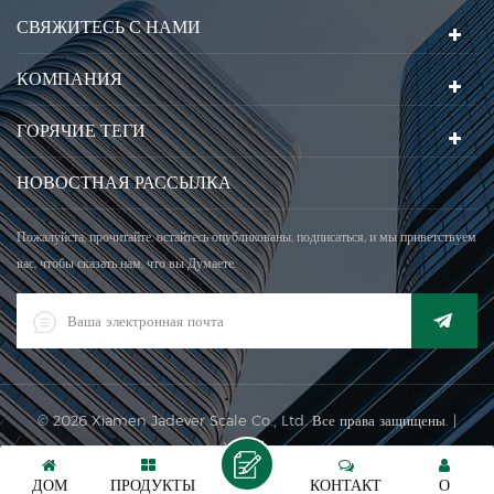
СВЯЖИТЕСЬ С НАМИ
КОМПАНИЯ
ГОРЯЧИЕ ТЕГИ
НОВОСТНАЯ РАССЫЛКА
Пожалуйста, прочитайте, остайтесь опубликованы, подписаться, и мы приветствуем
вас, чтобы сказать нам, что вы Думаете.
© 2026 Xiamen Jadever Scale Co., Ltd. Все права защищены. |
XML
|
Поддерживается сеть IPv6
ДОМ
ПРОДУКТЫ
КОНТАКТ
О