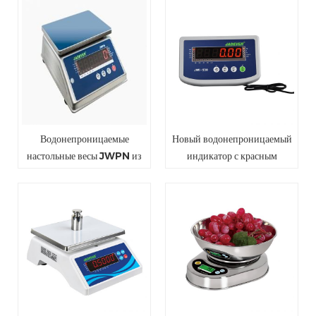
531T Три цвета
Водонепроницаемые
Новый водонепроницаемый
настольные весы JWPN из
индикатор с красным
нержавеющей стали
светодиодным дисплеем