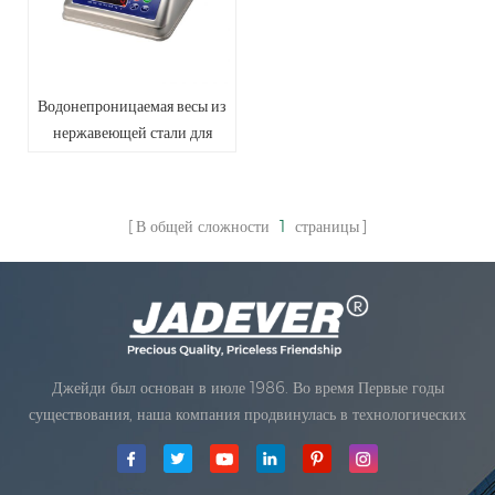
Водонепроницаемая весы из
нержавеющей стали для
морепродуктов
В общей сложности
1
страницы
Джейди был основан в июле 1986. Во время Первые годы
существования, наша компания продвинулась в технологических
инновациях и разработка бизнеса план. В 1998 году наша компания
достигла главной цели качества, когда Первый из наших продуктов
получил одобрение Международной ор