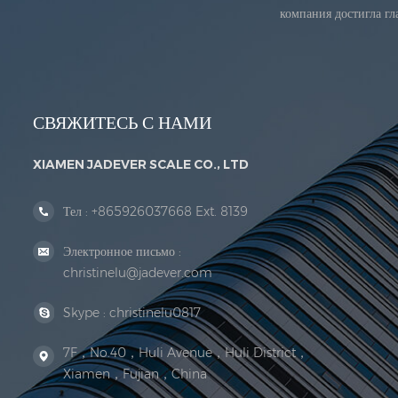
компания достигла г
СВЯЖИТЕСЬ С НАМИ
XIAMEN JADEVER SCALE CO., LTD
Тел :
+865926037668 Ext. 8139
Электронное письмо :
christinelu@jadever.com
Skype :
christinelu0817
7F，No.40，Huli Avenue，Huli District，
Xiamen，Fujian，China