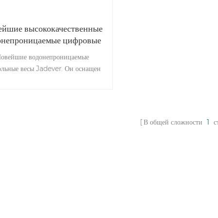
ейшие высококачественные
онепроницаемые цифровые
весы
овейшие водонепроницаемые
ольные весы Jadever. Он оснащен
торонним светодиодным дисплеем
(опция) и стандартом RS-232.
В общей сложности
1
с