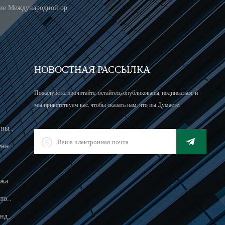
ние Международной ор
НОВОСТНАЯ РАССЫЛКА
Пожалуйста, прочитайте, остайтесь опубликованы, подписаться, и
мы приветствуем вас, чтобы сказать нам, что вы Думаете.
Масштаб Вычисления Цен, Разрешенный Для Торговли
Светодиодный Цифровой Промышленный Водонепроницаемый Индикатор Взвешивания
ажа
Водонепроницаемый 150 Кг Индикатор Взвешивания
Пищевая Обработка Электронного Индикатора Взвешивания