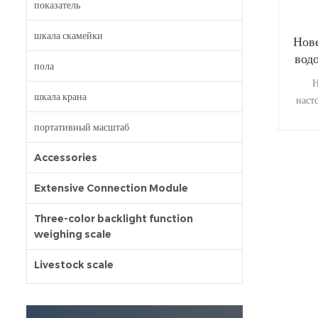
показатель
шкала скамейки
Нов
вод
пола
Н
шкала крана
наст
двус
портативный масштаб
Accessories
Extensive Connection Module
Three-color backlight function
weighing scale
Livestock scale