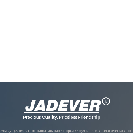
оды существования, наша компания продвинулась в технологических инно