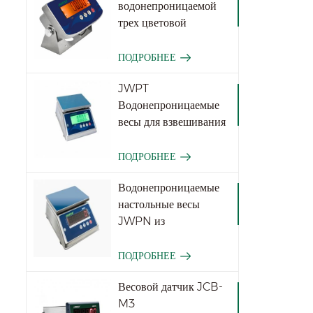
водонепроницаемой
трех цветовой
функции JWI-531T
Три цвета
ПОДРОБНЕЕ
JWPT
Водонепроницаемые
весы для взвешивания
для промышленности
ПОДРОБНЕЕ
Водонепроницаемые
настольные весы
JWPN из
нержавеющей стали
ПОДРОБНЕЕ
Весовой датчик JCB-
M3