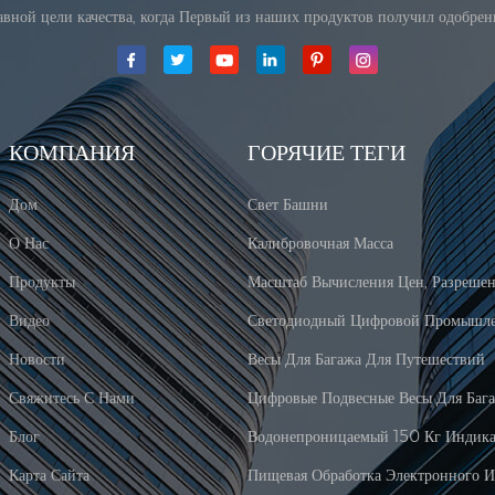
лавной цели качества, когда Первый из наших продуктов получил одобре
КОМПАНИЯ
ГОРЯЧИЕ ТЕГИ
Дом
Свет Башни
О Нас
Калибровочная Масса
Продукты
Видео
Новости
Весы Для Багажа Для Путешествий
Свяжитесь С Нами
Цифровые Подвесные Весы Для Баг
Блог
Карта Сайта