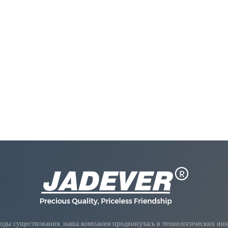
оды существования, наша компания продвинулась в технологических инно