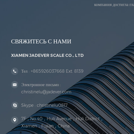
компания достигла г
СВЯЖИТЕСЬ С НАМИ
XIAMEN JADEVER SCALE CO., LTD
Тел :
+865926037668 Ext. 8139
Электронное письмо :
christinelu@jadever.com
Skype :
christinelu0817
7F，No.40，Huli Avenue，Huli District，
Xiamen，Fujian，China