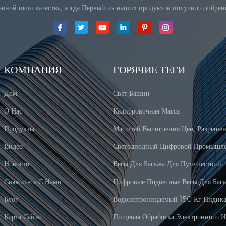
лавной цели качества, когда Первый из наших продуктов получил одобре
КОМПАНИЯ
ГОРЯЧИЕ ТЕГИ
Дом
Свет Башни
О Нас
Калибровочная Масса
Продукты
Видео
Новости
Весы Для Багажа Для Путешествий
Свяжитесь С Нами
Цифровые Подвесные Весы Для Баг
Блог
Карта Сайта