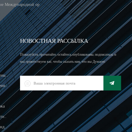
ние Международной ор
НОВОСТНАЯ РАССЫЛКА
Пожалуйста, прочитайте, остайтесь опубликованы, подписаться, и
мы приветствуем вас, чтобы сказать нам, что вы Думаете.
Масштаб Вычисления Цен, Разрешенный Для Торговли
Светодиодный Цифровой Промышленный Водонепроницаемый Индикатор Взвешивания
ажа
Водонепроницаемый 150 Кг Индикатор Взвешивания
Пищевая Обработка Электронного Индикатора Взвешивания