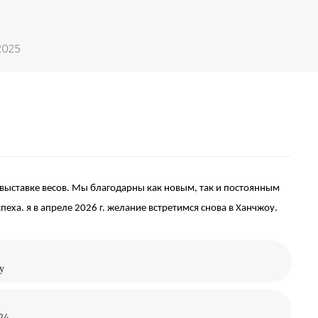
2025
выставке весов. Мы благодарны как новым, так и постоянным
спеха.
я
в апреле 2026 г.
желание
встретимся снова в Ханчжоу.
у
24