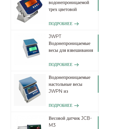
водонепроницаемой
трех цветовой
функции JWI-531T
Три цвета
ПОДРОБНЕЕ
JWPT
Водонепроницаемые
весы для взвешивания
для промышленности
ПОДРОБНЕЕ
Водонепроницаемые
настольные весы
JWPN из
нержавеющей стали
ПОДРОБНЕЕ
Весовой датчик JCB-
M3