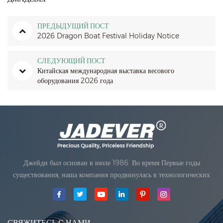
ПРЕДЫДУЩИЙ ПОСТ
2026 Dragon Boat Festival Holiday Notice
СЛЕДУЮЩИЙ ПОСТ
Китайская международная выставка весового
оборудования 2026 года
Джейди был основан в июле 1986. Во время Первые годы
существования, наша компания продвинулась в технологических
инновациях и разработка бизнеса план. В 1998 году наша компания
достигла главной цели качества, когда Первый из наших продуктов
получил одобрение Международной ор
СВЯЖИТЕСЬ С НАМИ