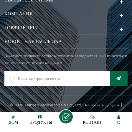
КОМПАНИЯ
ГОРЯЧИЕ ТЕГИ
НОВОСТНАЯ РАССЫЛКА
Пожалуйста, прочитайте, остайтесь опубликованы, подписаться, и мы приветствуем
вас, чтобы сказать нам, что вы Думаете.
© 2026 Xiamen Jadever Scale Co., Ltd. Все права защищены. |
XML
|
Поддерживается сеть IPv6
ДОМ
ПРОДУКТЫ
КОНТАКТ
О