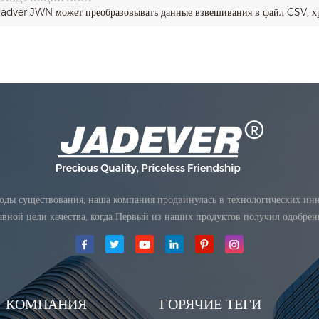
Jadver JWN может преобразовывать данные взвешивания в файл CSV, х
оды существования, наша компания продвинулась в технологических инно
лавной цели качества, когда Первый из наших продуктов получил одобре
КОМПАНИЯ
ГОРЯЧИЕ ТЕГИ