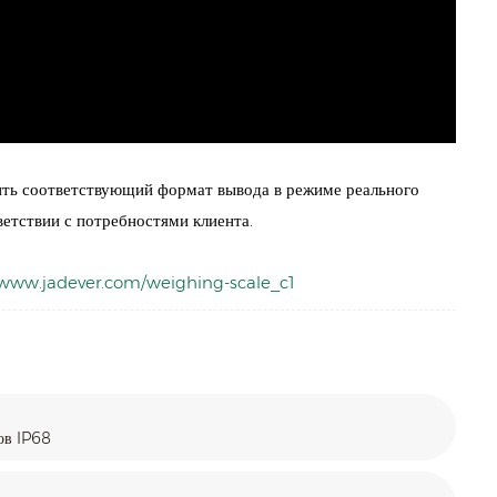
ить соответствующий формат вывода в режиме реального
етствии с потребностями клиента.
/www.jadever.com/weighing-scale_c1
ов IP68