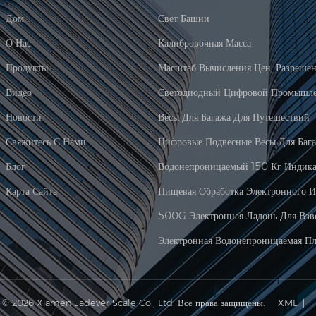
Дом
Свет Башни
О Нас
Калибровочная Масса
Продукты
Видео
Новости
Весы Для Багажа Для Путешествий
Свяжитесь С Нами
Цифровые Подвесные Весы Для Баг
Блог
Карта Сайта
© 2026 Xiamen Jadever Scale Co., Ltd. Все права защищены. |
XML
|