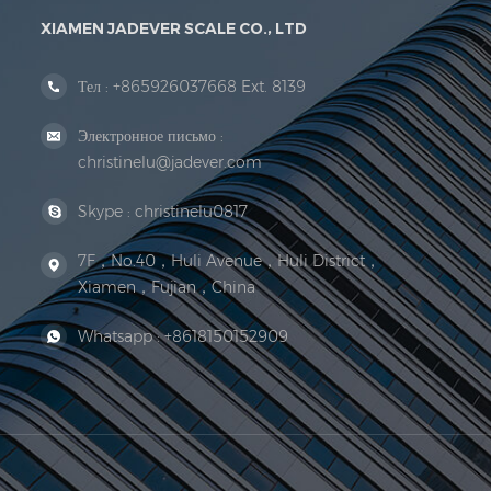
XIAMEN JADEVER SCALE CO., LTD
Тел :
+865926037668 Ext. 8139
Электронное письмо :
christinelu@jadever.com
Skype :
christinelu0817
7F，No.40，Huli Avenue，Huli District，
Xiamen，Fujian，China
Whatsapp :
+8618150152909