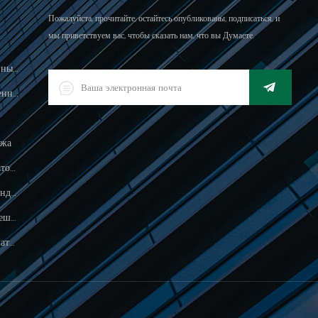
Пожалуйста, прочитайте, остайтесь опубликованы, подписаться, и
мы приветствуем вас, чтобы сказать нам, что вы Думаете.
Масштаб Вычисления Цен, Разрешенный Для Торговли
Светодиодный Цифровой Промышленный Водонепроницаемый Индикатор Взвешивания
ажа
Водонепроницаемый 150 Кг Индикатор Взвешивания
Пищевая Обработка Электронного Индикатора Взвешивания
500G Электронная Ладонь Для Взвешивания Ювелирных Изделий
Электронная Водонепроницаемая Платформа Веса На Продажу