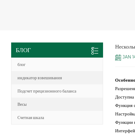
Несколь
БЛОГ
JAN 1
блог
индикатор взвешивания
Особенно
Разрешен
Подсчет прецизионного баланса
Доступна 
Весы
Функция с
Настройка
Счетная шкала
Функции н
Интерфей