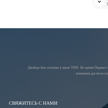
Джейди был основан в июле 1986. Во время Первые г
компания достигла г
СВЯЖИТЕСЬ С НАМИ