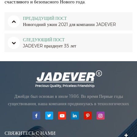
счастливого и безопасного Нового года.
ПРЕДЫДУЩИЙ ПОСТ
Новогодний ужин 2021 для компании JADEVER
СЛЕДУЮЩИЙ ПОСТ
JADEVER празднует 35 лет
Джейди был основан в июле 1986. Во время Первые годы
существования, наша компания продвинулась в технологических
инновациях и разработка бизнеса план. В 1998 году наша компания
достигла главной цели качества, когда Первый из наших продуктов
получил одобрение Международной ор
СВЯЖИТЕСЬ С НАМИ