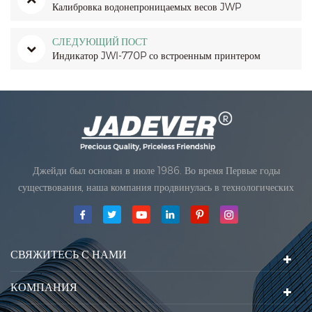
Калибровка водонепроницаемых весов JWP
СЛЕДУЮЩИЙ ПОСТ
Индикатор JWI-770P со встроенным принтером
Джейди был основан в июле 1986. Во время Первые годы
существования, наша компания продвинулась в технологических
инновациях и разработка бизнеса план. В 1998 году наша компания
достигла главной цели качества, когда Первый из наших продуктов
получил одобрение Международной ор
СВЯЖИТЕСЬ С НАМИ
КОМПАНИЯ