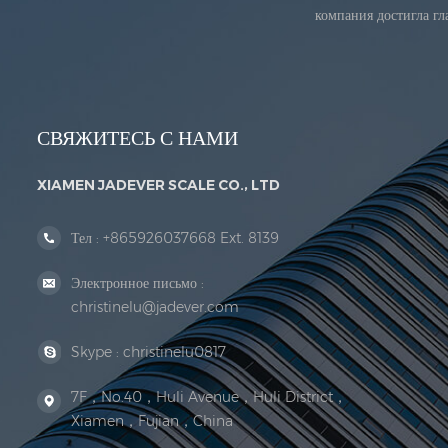
компания достигла г
СВЯЖИТЕСЬ С НАМИ
XIAMEN JADEVER SCALE CO., LTD
Тел :
+865926037668 Ext. 8139
Электронное письмо :
christinelu@jadever.com
Skype :
christinelu0817
7F，No.40，Huli Avenue，Huli District，
Xiamen，Fujian，China