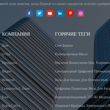
лавной цели качества, когда Первый из наших продуктов получил одобре
КОМПАНИЯ
ГОРЯЧИЕ ТЕГИ
Дом
Свет Башни
О Нас
Калибровочная Масса
Продукты
Видео
Новости
Весы Для Багажа Для Путешествий
Свяжитесь С Нами
Цифровые Подвесные Весы Для Баг
Блог
Карта Сайта