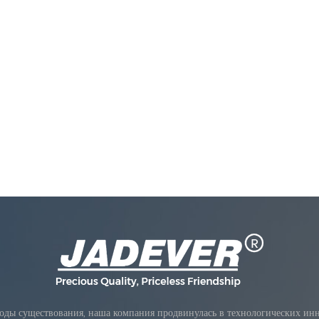
оды существования, наша компания продвинулась в технологических инно