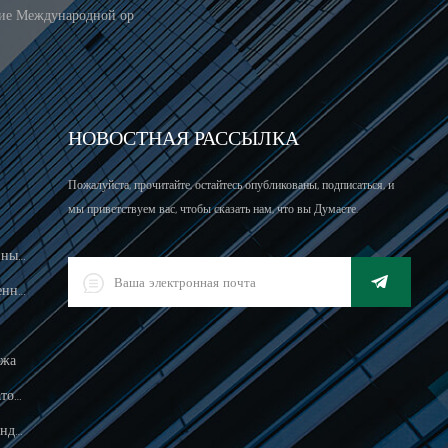
ние Международной ор
НОВОСТНАЯ РАССЫЛКА
Пожалуйста, прочитайте, остайтесь опубликованы, подписаться, и
мы приветствуем вас, чтобы сказать нам, что вы Думаете.
Масштаб Вычисления Цен, Разрешенный Для Торговли
Светодиодный Цифровой Промышленный Водонепроницаемый Индикатор Взвешивания
ажа
Водонепроницаемый 150 Кг Индикатор Взвешивания
Пищевая Обработка Электронного Индикатора Взвешивания