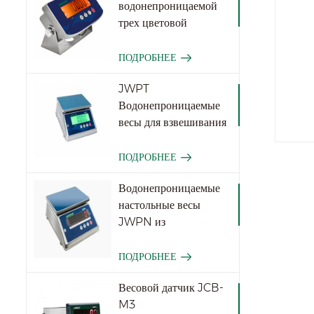
водонепроницаемой
трех цветовой
функции JWI-531T
Три цвета
ПОДРОБНЕЕ
JWPT
Водонепроницаемые
весы для взвешивания
для промышленности
ПОДРОБНЕЕ
Водонепроницаемые
настольные весы
JWPN из
нержавеющей стали
ПОДРОБНЕЕ
Весовой датчик JCB-
M3